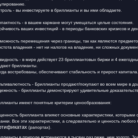
улированию.
троль - вы инвестируете в бриллианты и вы ими обладаете.
пактность - в вашем кармане могут умещаться целые состояния.
ойчивость ваших инвестиций - в периоды банковских кризисов и 
можность перемещения через границы, так как являются предмето
стота владения - нет ни налогов на владение, ни сложных докумен
видность - в мире действует 23 бриллиантовых биржи и 4 ежегодн
дают бриллианты.
гда востребованы, обеспечивают стабильность и прирост капитала
ьтивалютность - Бриллианты продают/покупают во всем мире в д
ежность - бриллианты демонстрируют удивительные доказательст
ллианты имеют понятные критерии ценообразования:
ценность бриллианта влияют основные характеристики, которыми он
анки. Все эти характеристики, а следовательно и ценность любого
ртификатах
(рапортах).
ллианты в природе встречаются в тысячу раз реже, чем золото. Зо