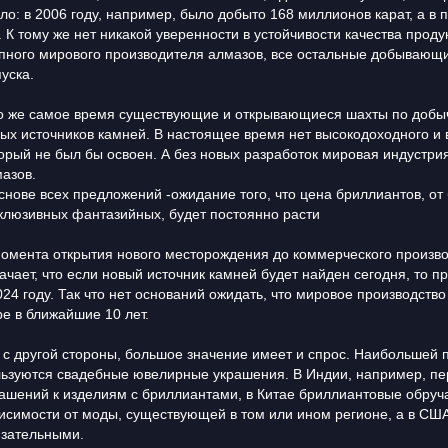
ло: в 2006 году, например, было добыто 168 миллионов карат, а в
. К тому же нет никакой уверенности в устойчивости качества проду
пного мирового производителя алмазов, все остальные добываю
уска.
о же самое время существующие и открывающиеся шахты по добыч
ых источников камней. В настоящее время нет высокодоходного и 
орый не был бы освоен. А без новых разработок мировая индустрия
азов.
снове всех предложений -ожидание того, что цена бриллиантов, от
клюзивных фантазийных, будет постоянно расти
омента открытия нового месторождения до коммерческого производ
ачает, что если новый источник камней будет найден сегодня, то пр
024 году. Так что нет оснований ожидать, что мировое производств
е в ближайшие 10 лет.
 с другой стороны, большое значение имеет и спрос. Наибольшей 
ьзуются свадебные ювелирные украшения. В Индии, например, пе
ашений к изделиям с бриллиантами, в Китае бриллиантовые обруч
исимости от моды, существующей в том или ином регионе, а в СШ
зательными.