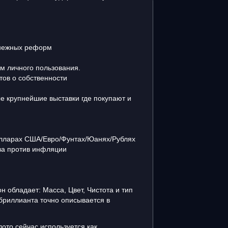
денежных реформ
м личного пользования.
тов о собственности
ые крупнейшие выставки где покупают и
.
олларах США/Евро/Фунтах/Юанях/Рублях
ва против инфляции
 обладает: Масса, Цвет, Чистота и тип
 бриллианта точно описывается в
лото сейчас используется как