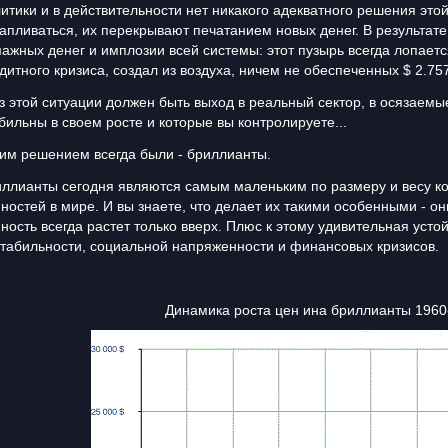
итики и в действительности нет никакого адекватного решения эт
апливаться, их перекрывают печатанием новых денег. В результат
ажных денег и имплозии всей системы: этот пузырь всегда лопаетс
дитного кризиса, создал из воздуха, ничем не обеспеченных $ 2.7
з этой ситуации должен быть выход в реальный сектор, в осязаемы
бильны в своем росте и которые вы контролируете...
им решением всегда были - бриллианты.
ллианты сегодня являются самым маленьким по размеру и весу 
ностей в мире. И вы знаете, что делает их такими особенными - о
ность всегда растет только вверх. Плюс к этому удивительная уст
табильности, социальной напряженности и финансовых кризисов.
намика роста цен ина бриллианты 1960-201