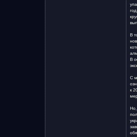
упа
год
кру
вып
В т
нов
кот
алм
В о
экс
С м
озн
к 2
мер
Но,
пол
укр
зав
обя