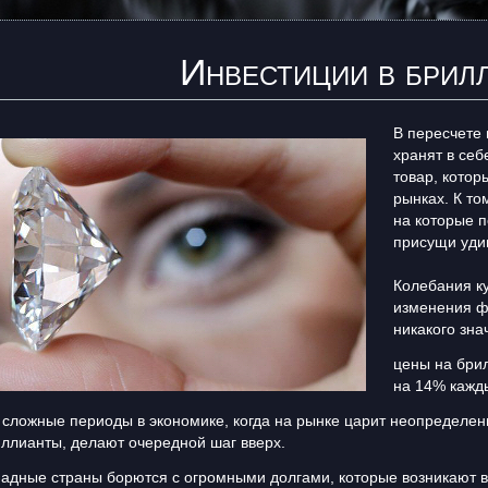
Инвестиции в брил
В пересчете
хранят в се
товар, котор
рынках. К то
на которые 
присущи удив
Колебания ку
изменения фо
никакого зна
цены на бри
на 14% кажды
 сложные периоды в экономике, когда на рынке царит неопределенн
ллианты, делают очередной шаг вверх.
адные страны борются с огромными долгами, которые возникают в