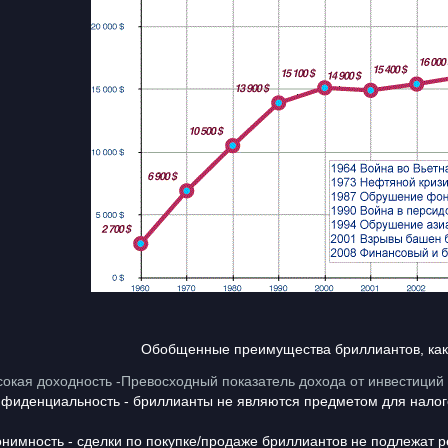
общенные преимущества бриллиантов, как инв
окая доходность -Превосходный показатель дохода от инвестиций 
фиденциальность - бриллианты не являются предметом для налог
нимность - сделки по покупке/продаже бриллиантов не подлежат р