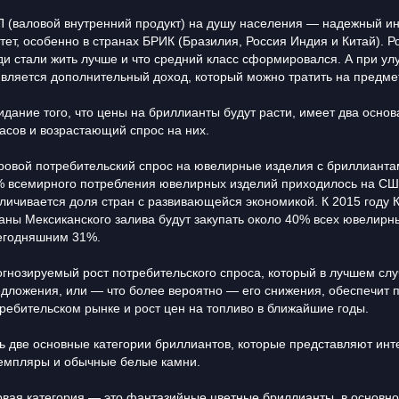
 (валовой внутренний продукт) на душу населения — надежный и
тет, особенно в странах БРИК (Бразилия, Россия Индия и Китай). Ро
и стали жить лучше и что средний класс сформировался. А при у
вляется дополнительный доход, который можно тратить на предме
дание того, что цены на бриллианты будут расти, имеет два осн
асов и возрастающий спрос на них.
овой потребительский спрос на ювелирные изделия с бриллианта
 всемирного потребления ювелирных изделий приходилось на США
личивается доля стран с развивающейся экономикой. К 2015 году Ки
аны Мексиканского залива будут закупать около 40% всех ювелир
егодняшним 31%.
гнозируемый рост потребительского спроса, который в лучшем слу
дложения, или — что более вероятно — его снижения, обеспечит 
ребительском рынке и рост цен на топливо в ближайшие годы.
ь две основные категории бриллиантов, которые представляют инт
емпляры и обычные белые камни.
вая категория — это фантазийные цветные бриллианты, в основном