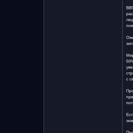
ВВП
рас
люд
поя
Ожи
зап
Мир
50%
уве
стр
с с
Про
пре
пот
Ест
экз
Пер