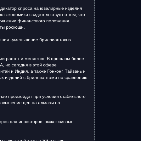
ндикатор спроса на ювелирные изделия
ст экономики свидетельствует о том, что
лучшении финансового положения
ты роскоши.
ования -уменьшение бриллиантовых
ми растет и меняется. В прошлом более
, но сегодня в этой сфере
тай и Индия, а также Гонконг, Тайвань и
ных изделий с бриллиантами по сравнению
чае произойдет при условии стабильного
повышение цен на алмазы на
ерес для инвесторов: эксклюзивные
 с чистотой класса VS и выше,