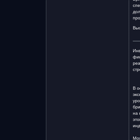
спе
дол
про
Выс
Инв
фин
реа
стр
В о
экс
уро
бри
на 
это
инд
Мож