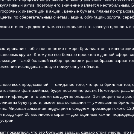
кулятивный актив, поэтому его значение является нестабильным. 
госрочных инвестиций в акции , ценные бумаги, планы по страхов
центы по сберегательным счетам , акции, облигации, золота, сере
окая степень редкости алмаза составляет его главную ценность и 
естирование - обычное понятие в мире бриллиантов, а инвестиции
ансовых кругах. К тому же все больше проектов в данной сфере с
лизации. Такой большой выбор проектов и разнообразие вариантов
емлении исследовать новую неизученную область.
снове всех предложений — ожидание того, что цена бриллиантов, о
клюзивных фантазийных, будет постоянно расти. Некоторые рассч
вня инфляции, в то время как другие ожидают 15-процентного рост
ллианты будут расти, имеет два основания — уменьшение брилли
них. Мировая алмазная индустрия в среднем производит около 12
й продукции 28 миллионов карат — драгоценные камни, подходящ
устрии.
ет показаться, что это большие запасы, однако стоит учесть, что 