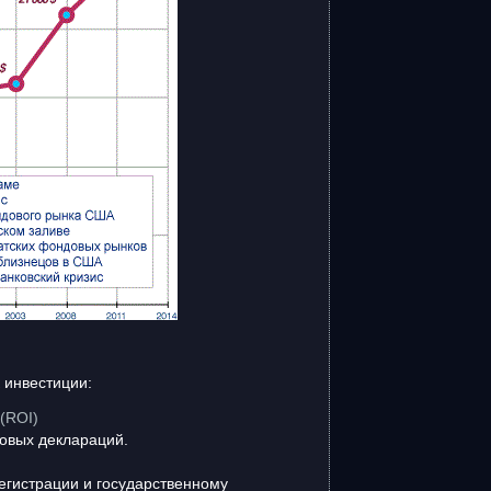
естиции:
(ROI)
овых деклараций.
егистрации и государственному