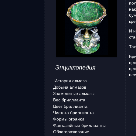
пол
нак
бум
кре
И и
ста
Так
Бри
цен
Энциклопедия
цен
нес
История алмаза
Добыча алмазов
Знаменитые алмазы
Ди
Вес бриллианта
Цвет бриллианта
Чистота бриллианта
Формы огранки
Фантазийные бриллианты
Облагораживание