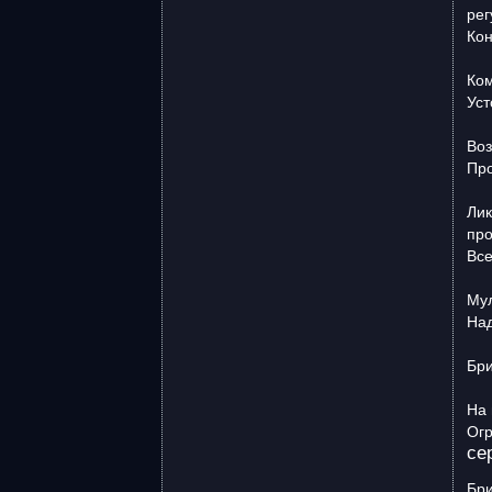
рег
Кон
Ком
Уст
Воз
Про
Лик
про
Все
Мул
Над
Бри
На 
Огр
се
Бри