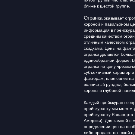
пятой группы чистоты, ес
ближе к шестой группе.
Огранка
оказывает огро
короной и павильоном це
информация в прейскуран
средним качеством огран
отличным качеством огра
скидками. Цены на фанта
огранки делаются большие
единообразной форме. В 
огранки на цену чрезвыч
субъективный характер и
факторам, влияющим на о
волнистый рундист, бол
короны и глубиной павил
Каждый прейскурант сопр
прейскуранту мы можем у
прейскуранту Рапапорта 
Америки). Для камней с 
определении цен на осо
либо продают по такой ц