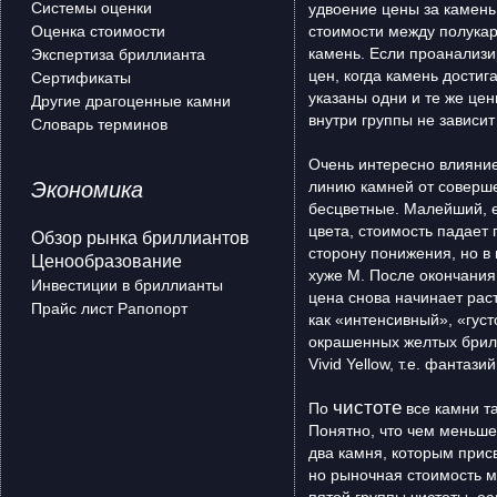
Системы оценки
удвоение цены за камень.
Оценка стоимости
стоимости между полукар
камень. Если проанализир
Экспертиза бриллианта
цен, когда камень достигае
Сертификаты
указаны одни и те же цен
Другие драгоценные камни
внутри группы не зависит 
Словарь терминов
Очень интересно влияни
Экономика
линию камней от соверш
бесцветные. Малейший, е
цвета, стоимость падает
Обзор рынка бриллиантов
сторону понижения, но в
Ценообразование
хуже М. После окончания
Инвестиции в бриллианты
цена снова начинает рас
Прайс лист Рапопорт
как «интенсивный», «гус
окрашенных желтых брил
Vivid Yellow, т.е. фантаз
чистоте
По
все камни т
Понятно, что чем меньше
два камня, которым прис
но рыночная стоимость м